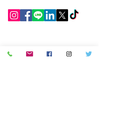
営業時間 平日10:00-17:30 土日祝休業
会社案内
旅行保険
キャンセル料保険
旅行業約款・条件書
各種割引
​空室確認サービス
クルーズQ&A
オンラインチェックイン
車椅子レンタル
クルーズ旅行グッズ
葛飾インバウンド
ダイヤモンド・プリンセス
MSCベリッシマ
ノルウェージャン・クルーズ
ホーランド・アメリカライン