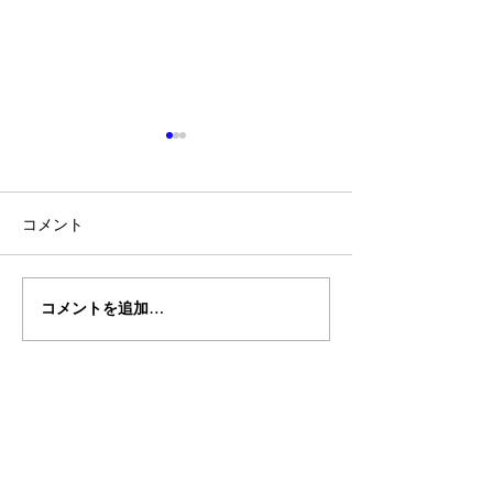
コメント
コメントを追加…
船会社の最新情報をわか
「セレブリティ
りやすく発信したい
ティス」 全面リ
ル完了８つの新
もに新たなクル
株式会社バイタリティトラベル
東京都中央区銀座7-13-20 TH銀座ビル9階
東京：
info@vitalitytravels.com
大阪：
otsuka@vitalitytravels.com