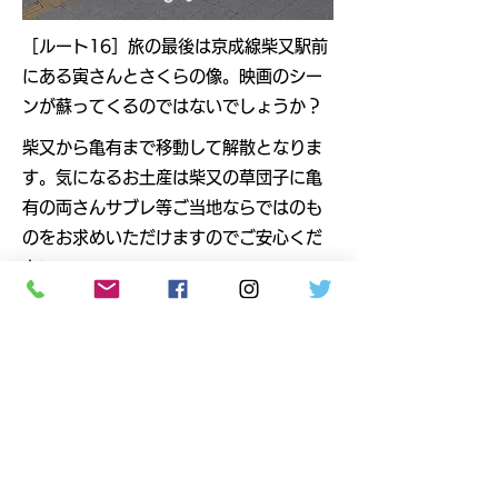
​［ルート16］旅の最後は京成線柴又駅前
にある寅さんとさくらの像。映画のシー
ンが蘇ってくるのではないでしょうか？
柴又から亀有まで移動して解散となりま
す。気になるお土産は柴又の草団子に亀
有の両さんサブレ等ご当地ならではのも
のをお求めいただけますのでご安心くだ
さい。​
ツアー代金 1人8,800円（レンタサイク
ル代、ガイド料込み）、飲食費、お土産
代は別。
​最少催行人数 2名（最大定員8名まで）
​対象年齢：18歳以上、79歳以下（但し4
時間のサイクリングに耐えうる体力が必
要です）