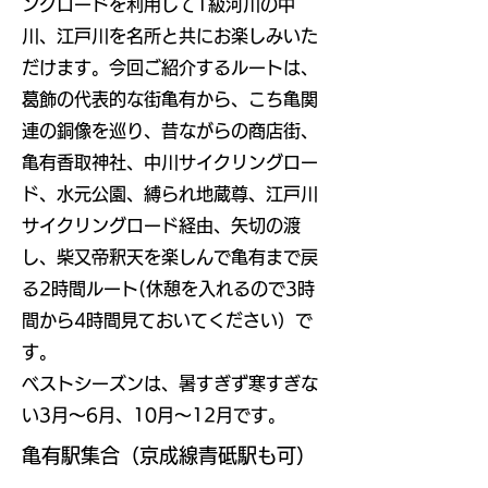
ングロードを利用して1級河川の中
川、江戸川を名所と共にお楽しみいた
だけます。今回ご紹介するルートは、
葛飾の代表的な街亀有から、こち亀関
連の銅像を巡り、昔ながらの商店街、
亀有香取神社、中川サイクリングロー
ド、水元公園、縛られ地蔵尊、江戸川
サイクリングロード経由、矢切の渡
し、柴又帝釈天を楽しんで亀有まで戻
る2時間ルート(休憩を入れるので3時
間から4時間見ておいてください）で
す。
​ベストシーズンは、暑すぎず寒すぎな
い3月～6月、10月～12月です。
亀有駅集合（京成線青砥駅も可）