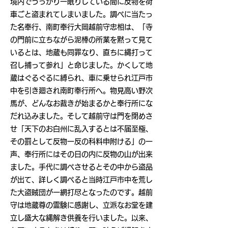
境内でうっかり一眠りしている間に反物を荷
車ごと盗まれてしまいました。調べに当たっ
た名奉行、南町奉行大岡越前守忠相は、「寺
の門前に立ちながら泥棒の所業を黙って見て
いるとは、地蔵も同罪なり、直ちに縄打って
召し捕って参れ」と命じました。かくして地
蔵はぐるぐるに縛られ、車に乗せられ江戸市
中を引き廻され南町奉行所へ。物見高い野次
馬が、どんなお裁きが始まるかと奉行所にな
だれ込みました。そして越前守は門を閉めさ
せ「天下のお白州に乱入するとは不届至極、
その罰として反物一反の科料申附ける」の一
声、奉行所にはその日の内に反物の山が出来
ました。手代に調べさせるとその中から盗品
が出て、詳しく調べると当時江戸市中を荒し
た大盗賊団が一網打尽となったのです。越前
守は地蔵尊の霊験に感謝し、立派なお堂を建
立し盛大な縄解き供養を行いました。以来、