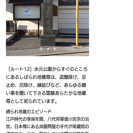
​［ルート12］水元公園からすぐのところ
にあるしばられ地蔵尊は、盗難除け、足
止め、厄除け、縁結びなど、あらゆる願
い事を聞いて下さる霊験あらたかな地蔵
尊として祀られています。
縛られ地蔵のエピソード
江戸時代の享保年間、八代将軍徳川吉宗の治
世。日本橋にある呉服問屋の手代が南蔵院の