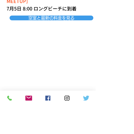
MEETUP］
7月5日 8:00 ロングビーチに到着
空室と最新の料金を見る
■チップ（ホテルサービスチャージ）：1名様
当り＄16x泊数分船内会計に計上されます。今
後改定が入りました場合は乗船日のチップ額
が適用されます。