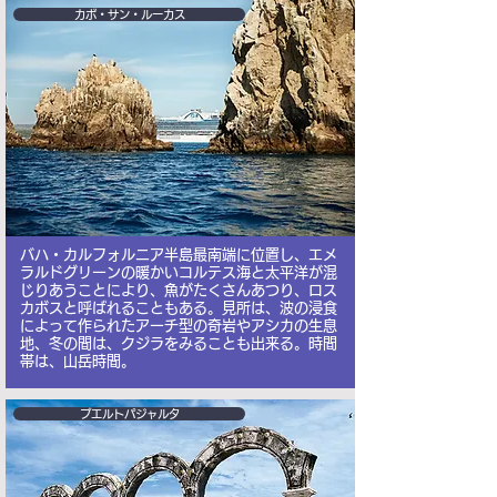
カボ・サン・ルーカス
バハ・カルフォルニア半島最南端に位置し、エメ
ラルドグリーンの暖かいコルテス海と太平洋が混
じりあうことにより、魚がたくさんあつり、ロス
カボスと呼ばれることもある。見所は、波の浸食
によって作られたアーチ型の奇岩やアシカの生息
地、冬の間は、クジラをみることも出来る。時間
帯は、山岳時間。
プエルトパジャルタ