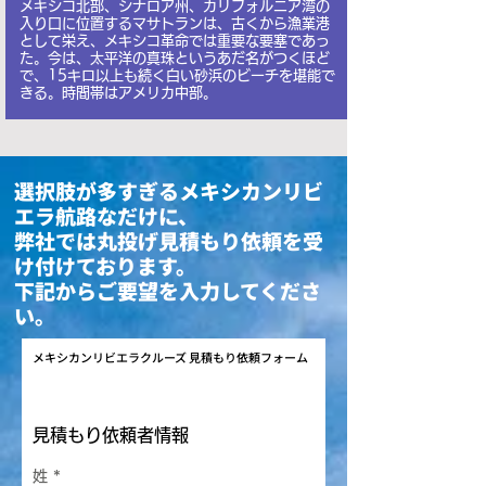
メキシコ北部、シナロア州、カリフォルニア湾の
入り口に位置するマサトランは、古くから漁業港
として栄え、メキシコ革命では重要な要塞であっ
た。今は、太平洋の真珠というあだ名がつくほど
で、15キロ以上も続く白い砂浜のビーチを堪能で
きる。時間帯はアメリカ中部。
選択肢が多すぎるメキシカンリビ
エラ航路なだけに、
弊社では丸投げ見積もり依頼を受
け付けております。
​下記からご要望を入力してくださ
い。
メキシカンリビエラ
クルーズ 見積もり依頼フォーム
見積もり依頼者情報
姓