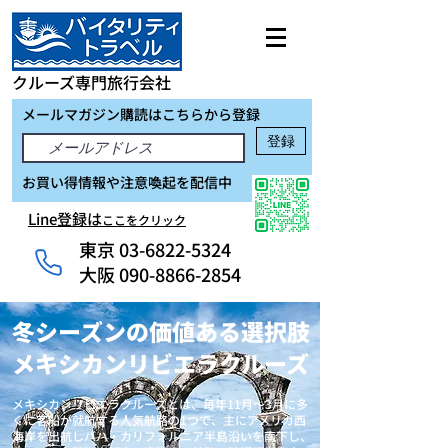
クルーズ専門旅行会社
メールマガジン購読はこちらから登録
登録
お買い得情報や注意喚起を配信中
Line登録は
ここをクリック
東京
03-6822-5324
大阪 090-8866-2854
冬シーズンの価値ある選択肢
メキシカンリビエラクルーズ
メキシカンリビエラクルーズとは、毎年11月～3月に多
くに客船が就航する人気航路の1つで、主にアメリカ西
海岸を出航しバハ・カリフォルニア半島沿いを南下し、