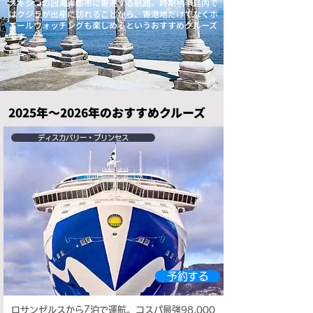
メキシコの西海岸都市に寄港する航路。時期柄半島内で
はクジラが出産に訪れることから、寄港地だけでなくホ
エールウォッチングも楽しめるというおすすめクルーズ
です。
2025年～2026年のおすすめクルーズ
ディスカバリー・プリンセス
予約する
ロサンゼルスから7泊で運航。コスパ最強98,000