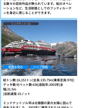
る数々の芸術作品が飾られています。船のオペレ
ーションなど、生活航路としてのフッティルーテ
ンを身近に感じることができます。
ミッドナットソル
航路を見る
シップ情報
総トン数:16,151トン|
全長:135.75m|
乗客定員:970||
デッキ数:9|
ベット数:636|
造船年:2003年|
全
幅:21.5m
|巡航速度:15ノット
ミッドナットソル号は北極圏の夏の太陽に因んで
命名されました。2003年に建造された16,000トン