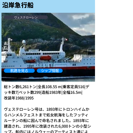
沿岸急行船
ヴェステローレン
航路を見る
シップ情報
総トン数6,261トン|
全長108.55 m|
乗客定員516|
デ
ッキ数7|
ベット数299|
造船1983年|
全幅16.5m|
改装年1988/1995
ヴェステローレン号は、1893年にトロンハイムか
らハンメルフェストまで処女航海をしたフッティ
ルーテンの船に因んで命名されました。1893年に
建造され、1995年に改装された6,000トンの小型シ
ップ。船内にはノルウェーのアーティスト達によ