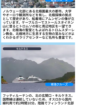
寄港クルーズ
ノルウェー北部にある北極圏最大の都市。大学
やオーロラ観測所などを有し、北極探検の拠点
として歴史があり、船着場にアムンゼンの像が立
っています。ケーブルカーでストールスタイネン
山に登るとトロムソの街と周辺地区を一望でき
ます。北極海の聖堂ともよばれるトロムスダーレ
ン教会、北極地方に生息する生物の営みなどがよ
くわかるポラリアセンターなど名所も豊富です。
キルケネス
寄港クルーズ
フッティルーテンの、北の玄関口・キルケネス。
国際線は運航していないため、オスロから国内
線利用で約2時間10分。陸路でフィンランド北部