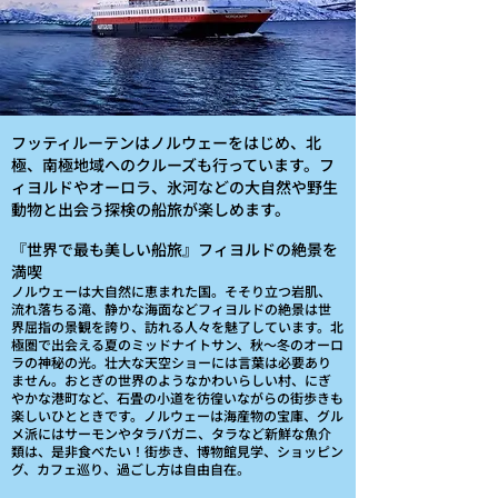
フッティルーテンはノルウェーをはじめ、北
極、南極地域へのクルーズも行っています。フ
ィヨルドやオーロラ、氷河などの大自然や野生
動物と出会う探検の船旅が楽しめます。
『世界で最も美しい船旅』フィヨルドの絶景を
満喫
ノルウェーは大自然に恵まれた国。そそり立つ岩肌、
流れ落ちる滝、静かな海面などフィヨルドの絶景は世
界屈指の景観を誇り、訪れる人々を魅了しています。北
極圏で出会える夏のミッドナイトサン、秋～冬のオーロ
ラの神秘の光。壮大な天空ショーには言葉は必要あり
ません。おとぎの世界のようなかわいらしい村、にぎ
やかな港町など、石畳の小道を彷徨いながらの街歩きも
楽しいひとときです。ノルウェーは海産物の宝庫、グル
メ派にはサーモンやタラバガニ、タラなど新鮮な魚介
類は、是非食べたい！街歩き、博物館見学、ショッピン
グ、カフェ巡り、過ごし方は自由自在。