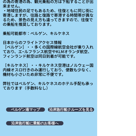
の為の寄港の為、観光乗船の方は下船することが出
来ません。
・地域住民の足でもあるため、往復ともに同じ街に
寄港しますが、往路と復路で寄港する時間帯が異な
るため、景色の見え方も違ってきますので、往復で
の乗船を推奨しております。
乗船可能都市：ベルゲン、キルケネス
日本からのフライトアクセス情報
［ベルゲン］・・多くの国際線航空会社が乗り入れ
ており、エｰルフランス航空やKLMオランダ航空、
フィンランド航空は同日到着が可能です。
［キルケネス］・・キルケネス空港はノルウェー国
内線オスロ行きのみ運行しており、便数も少なく、
機材も小さいため非常に不便です。
​弊社ではベルゲン、キルケネスのホテル手配も承っ
ております（手数料なし）
ベルゲン港マップ
沿岸急行船クルーズを見る
沿岸急行船に乗船のお客様へ