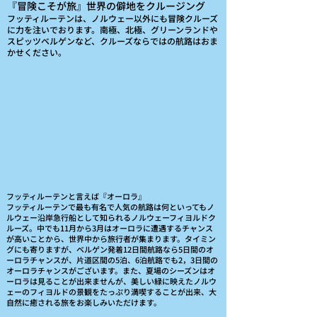
『冒険こそが旅』世界の僻地をクルージング
​フッティルーテンは、ノルウェー以外にも冒険クルーズ
に力を注いでおります。南極、北極、グリーンランドや
スピッツベルゲンなど、クルーズならではの航路はおま
かせください。
フッティルーテンと言えば『オーロラ』
​フッティルーテンで最も有名で人気の航路は何といってもノ
ルウェー沿岸急行船​として知られるノルウェーフィヨルドク
ルーズ。中でも11月から3月はオーロラに遭遇するチャンス
が高いことから、世界中から旅行者が集まります。タイミン
グにも寄りますが、ベルゲン発着12日間航路なら5日間のオ
ーロラチャンスが、片道区間の5泊、6泊航路でも2，3日間の
オーロラチャンスがございます。​また、夏場のシーズンはオ
ーロラは見ることが出来ませんが、美しい緑に映えたノルウ
ェーのフィヨルドの景観をたっぷり満喫することが出来、大
自然に癒される旅をお楽しみいただけます。