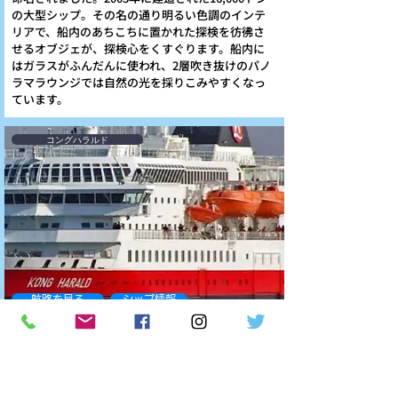
の大型シップ。その名の通り明るい色調のインテ
リアで、船内のあちこちに置かれた探検を彷彿さ
せるオブジェが、探検心をくすぐります。船内に
はガラスがふんだんに使われ、2層吹き抜けのパノ
ラマラウンジでは自然の光を採りこみやすくなっ
ています。
コングハラルド
航路を見る
シップ情報
総トン数11,204㌧|
全長19.2m|
乗客定員590|
デッキ
数7|
ベット数509|
造船1993年|
全幅19.2m|
改装年
2016