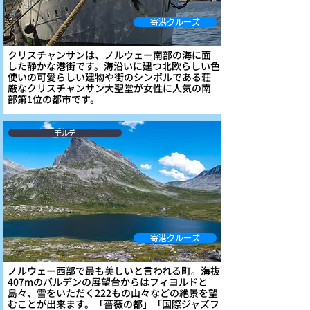
寄港クルーズ
クリスチャンサンは、ノルウェー南部の海に面
した静かな港街です。海沿いに建つ北欧らしい色
使いの可愛らしい建物や街のシンボルである荘
厳なクリスチャンサン大聖堂が女性に人気の南
部第1位の都市です。
モルデ
寄港クルーズ
ノルウェー西部で最も美しいと言われる町。海抜
407mのバルデンの展望台からはフィヨルドと
島々、雪をいただく222もの山々などの絶景を望
むことが出来ます。「薔薇の都」「国際ジャズフ