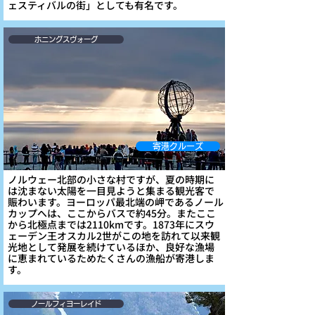
ェスティバルの街」としても有名です。
ホニングスヴォーグ
寄港クルーズ
ノルウェー北部の小さな村ですが、夏の時期に
は沈まない太陽を一目見ようと集まる観光客で
賑わいます。ヨーロッパ最北端の岬であるノール
カップへは、ここからバスで約45分。またここ
から北極点までは2110kmです。1873年にスウ
ェーデン王オスカル2世がこの地を訪れて以来観
光地として発展を続けているほか、良好な漁場
に恵まれているためたくさんの漁船が寄港しま
す。
ノールフィヨーレイド