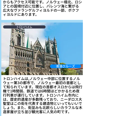
からもアクセス可能です。ノルウェー極北、ロシ
アとの国境付近に位置し、バレンツ海と繋がる
広大なヴァランゲルフィヨルドの一部、ボクフ
ィヨルドにあります。
トロンハイム
寄港クルーズ
トロンハイムは,ノルウェー中部に位置するノル
ウェー第3の都市で、ノルウェー最初の首都とし
て知られています。現在の首都オスロからは飛行
機で1時間弱、鉄道では6時間ほどかかるため夜
行列車が運行しています。トロンハイム市内に
は、歴史的遺産が多数残っており、ニーダロス大
聖堂はこの街を代表する建造物といってもいいで
しょう。また、街並みも北欧らしいカラフルな木
造家屋が立ち並び観光客に人気の町です。