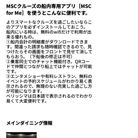
MSCクルーズの船内専用アプリ［MSC
for Me］を使うとこんなに便利です。
よりスマートなクルーズを過ごしたいならこ
のアプリを必ずインストールしておこう。
船内にいる時は、無料のwifiだけで利用が出
来る優れもの。
①船内会計の明細書がダウンロードできま
す。間違った請求も随時確認できるので、見
つけたらその画面をフロントで見せて消して
もらおう。（下船後の修正は不可）
②乗客同士でのチャット機能付き。QRコー
ドで仲間とつながり船上ではチャットが可能
です。
③エンタメショーや有料レストラン、無料の
イベントの予約スケジュールがわかり易く表
示されるので、無理のない充実した過ごし方
が可能になります。
​ベリッシマは日本語で表示されるのでわかり
易くて大変便利です。
メインダイニング情報