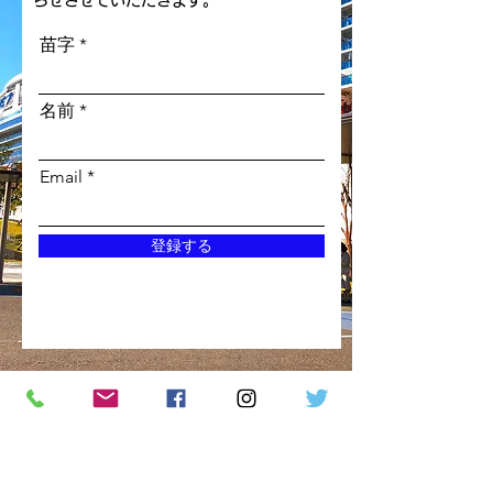
らせさせていただきます。
苗字
名前
Email
登録する
株式会社バイタリティトラベル
東京都中央区銀座7-13-20 TH銀座ビル9階
東京：
info@vitalitytravels.com
大阪：
otsuka@vitalitytravels.com