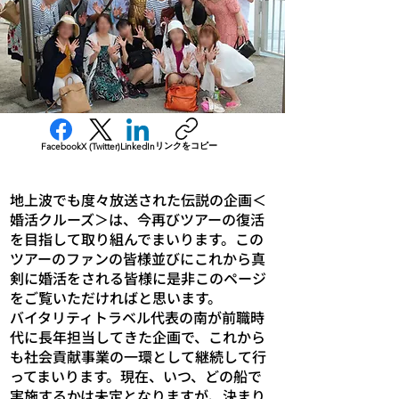
リンクをコピー
Facebook
X (Twitter)
LinkedIn
地上波でも度々放送された伝説の企画＜
婚活クルーズ＞は、今再びツアーの復活
を目指して取り組んでまいります。この
ツアーのファンの皆様並びにこれから真
剣に婚活をされる皆様に是非このページ
をご覧いただければと思います。
バイタリティトラベル代表の南が前職時
代に長年担当してきた企画で、これから
も社会貢献事業の一環として継続して行
ってまいります。
​現在、いつ、どの船で
実施するかは未定と
な
りますが、決まり