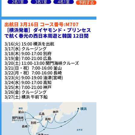
2名1室
3名1室
4名1室
予約する
出航日 3月16日 コース番号:M707
​［横浜発着］ダイヤモンド・プリンセス
で航く春光の西日本周遊と韓国 12日間
3/16(火) 15:00 横浜を出航
3/17(水) クルージング
3/18(木) 9:00-17:00 別府
3/19(金) 7:00-21:00 広島
3/20(土) 11:00-13:00 関門海峡クルーズ
3/21(日・祝）7:00-16:00 釜山
3/22(月・祝）7:00-16:00 長崎
3/23(火) 9:00-19:00 油津(宮崎)
3/24(水) 9:00-17:00 高知
3/25(木) 7:00-21:00 神戸
3/26(金) クルージング
3/27(土) 横浜 午前下船