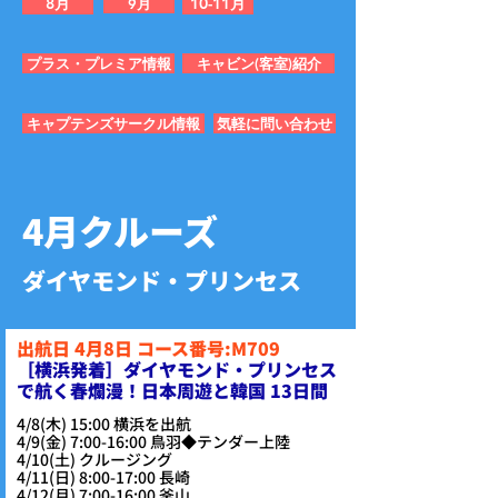
8月
10-11月
9月
プラス・プレミア情報
キャビン(客室)紹介
キャプテンズサークル情報
気軽に問い合わせ
4月クルーズ
ダイヤモンド・プリンセス
出航日 4月8日 コース番号:M709
​［横浜発着］ダイヤモンド・プリンセス
で航く春爛漫！日本周遊と韓国 13日間
4/8(木) 15:00 横浜を出航
4/9(金) 7:00-16:00 鳥羽◆テンダー上陸
4/10(土) クルージング
4/11(日) 8:00-17:00 長崎
4/12(月) 7:00-16:00 釜山