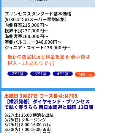
プリンセススタンダード基本価格
(9/30までのスーパー早割価格）
内側客室215,000円～
視界不良237,000円～
海側客室268,000円～
海側バルコニー348,000円～
ジュニア・スイート438,000円～
最新の空室状況と料金を見る(表示額は
税込・1人あたりです)
2名1室
3名1室
4名1室
予約する
出航日 3月27日 コース番号:M708
​［横浜発着］ダイヤモンド・プリンセス
で航く春うらら 西日本周遊と韓国 13日間
3/27(土) 15:00 横浜を出航
3/28(日) クルージング
3/29(月) 8:00-16:00 八代
3/30(火) 7:00-16:00 釜山