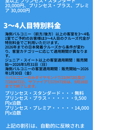
室以上 プリンセス・スタンダード
20,000円、​プリンセス・プラス、プレミ
ア 30,000円
3～4人目特別料金
海側バルコニー（前方/後方）以上の客室を3～4名
1室でご予約のお客様は3～4人目のクルーズ代金が
特別料金でご利用いただけます。
2026年までの日本発着クルーズから条件が変わ
り、客室カテゴリーに応じて適用期間が異なりま
す。
ジュニア・スイート以上の客室適用期間：販売開
始～2026年5月31日（日）
海側バルコニーの客室適用期間：販売開始～2026
年1月30日（金）
※バルコニーのみダイヤモンド7/21(M720)及び
7/28(M721)、サファイア7/17(H719)は、9月18日
までで終了します。
プリンセス・スタンダード・・・無料
プリンセス・プラス・・・・・・9,500
円x泊数
プリンセス・プレミア・・・・・14,000
円x泊数
上記の割引は、自動的に反映されま