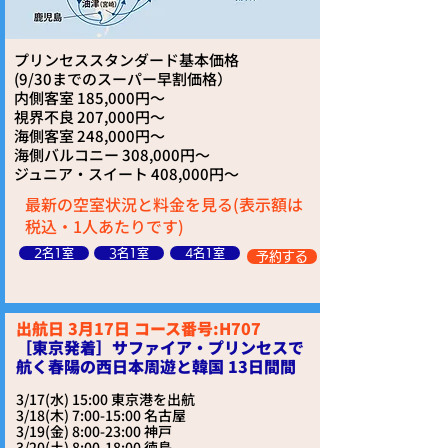
プリンセススタンダード基本価格
​(9/30までのスーパー早割価格）
内側客室 185,000円～
視界不良 207,000円～
海側客室 248,000円～
海側バルコニー 308,000円～
ジュニア・スイート 408,000円～
最新の空室状況と料金を見る(表示額は
税込・1人あたりです)
2名1室
3名1室
4名1室
予約する
出航日 3月17日 コース番号:H707
［東京発着］サファイア・プリンセスで
航く春陽の西日本周遊と韓国 13日間間
3/17(水) 15:00 東京港を出航
3/18(木) 7:00-15:00 名古屋
3/19(金) 8:00-23:00 神戸
3/20(土) 8:00-18:00 徳島