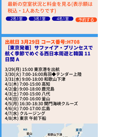
最新の空室状況と料金を見る(表示額は
税込・1人あたりです)
2名1室
3名1室
4名1室
予約する
出航日 3月29日 コース番号:H708
［東京発着］サファイア・プリンセスで
航く季節でめぐる西日本周遊と韓国 11
日間 A
3/29(月) 15:00 東京港を出航
3/30(火) 7:00-16:00鳥羽◆テンダー上陸
3/31(水) 9:00-18:00 和歌山下津
4/1(木) 7:00-15:00 高知
4/2(金) 9:00-18:00 鹿児島
4/3(土) 7:00-15:00 八代
4/4(日) 7:00-16:00 釜山
4/5(月) 16:30-18:30 関門海峡クルーズ
4/6(火) 7:00-17:00 広島
4/7(水) クルージング
4/8(木) 東京 午前下船