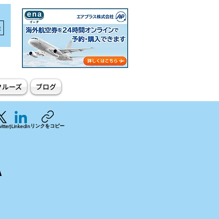
録
クルーズ
ブログ
リンクをコピー
itter)
LinkedIn
A
旅行申込書