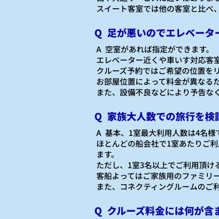
スイート客室では他の客室と比べ
Q 足が悪いのでエレベータ
A 空室があれば指定ができます。
エレベーター近くや車いす対応客
クルーズ予約ではご希望の位置を
お部屋位置によって料金が異なる
また、設備不良などにより予告な
Q 家族大人数での旅行を検
A 基本、1室最大利用人数は4名様
ほとんどの船会社で1室あたりご利
ます。
ただし、1室3名以上でご利用頂け
客船よってはご家族用のファミリ
また、コネクティングルームのご
Q クルーズ料金には何が含