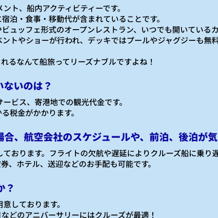
メント、船内アクティビティーです。
に宿泊・食事・移動代が含まれていることです。
やビュッフェ形式のオープンレストラン、いつでも開いている
ベントやショーが行われ、デッキではプールやジャグジーも無
まれるなんて船旅ってリーズナブルですよね！
いないのは？
加サービス、寄港地での観光代金です。
かる税金がかかります。
場合、航空会社のスケジュールや、前泊、後泊が気
しております。フライトの欠航や遅延によりクルーズ船に乗り
空券、ホテル、送迎などのお手配も可能です。
か？
用意しております。
日などのアニバーサリーにはクルーズが最適！