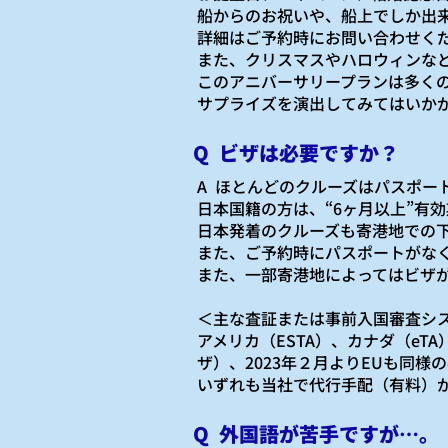
船からのお祝いや、船上でしか出
詳細はご予約時にお問い合わせく
また、クリスマスやハロウィンな
このアニバーサリープランは多く
サプライズを演出してみてはいか
Q ビザは必要ですか？
A ほとんどのクルーズはパスポー
日本国籍の方は、“6ヶ月以上”有
日本発着のクルーズも寄港地での
また、ご予約時にパスポートがなく
また、一部寄港地によってはビザ
＜主な査証または事前入国審査シ
アメリカ（ESTA）、カナダ（eTA
ザ）、2023年２月よりEUも同様
いずれも当社で代行手配（有料）
Q 外国語が苦手ですが…。