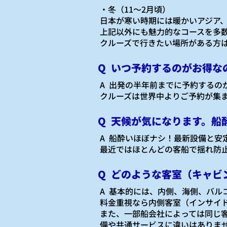
・冬（11～2月頃）
日本が寒い時期には暖かいアジア
上記以外にも魅力的なコースを多
クルーズで行きたい場所がある方
Q いつ予約するのがお得な
A 出発の半年前までに予約するの
クルーズは世界中よりご予約が集
Q 天候が気になります。船
A 船酔いほぼナシ！最新設備と安
最近ではほとんどの客船で揺れ防
Q どのような客室（キャビ
​A 基本的には、内側、海側、バ
料金重視なら内側客室（インサイ
また、一部船会社によっては同じ
備や共通サービスに違いはありま