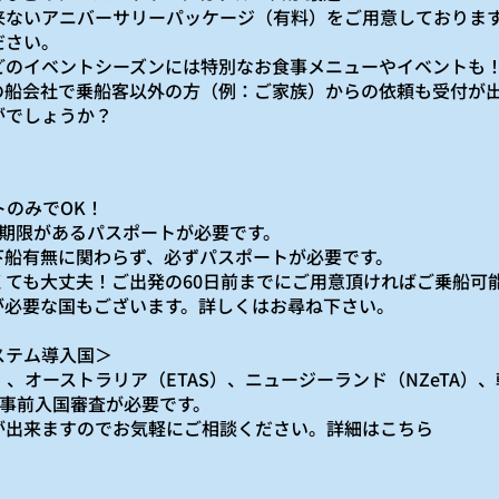
来ないアニバーサリーパッケージ（有料）をご用意しておりま
ださい。
どのイベントシーズンには特別なお食事メニューやイベントも
の船会社で乗船客以外の方（例：ご家族）からの依頼も受付が
がでしょうか？
トのみでOK！
効期限があるパスポートが必要です。
下船有無に関わらず、必ずパスポートが必要です。
ても大丈夫！ご出発の60日前までにご用意頂ければご乗船可
が必要な国もございます。詳しくはお尋ね下さい。
ステム導入国＞
）、オーストラリア（ETAS）、ニュージーランド（NZeTA）、韓
の事前入国審査が必要です。
が出来ますのでお気軽にご相談ください。
詳細はこちら