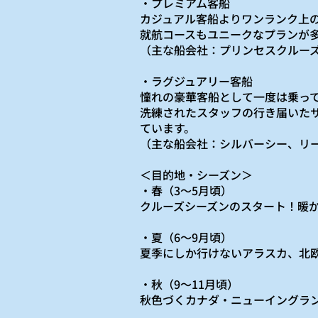
・プレミアム客船
カジュアル客船よりワンランク上
就航コースもユニークなプランが
（主な船会社：プリンセスクルー
・ラグジュアリー客船
憧れの豪華客船として一度は乗っ
洗練されたスタッフの行き届いた
ています。
（主な船会社：シルバーシー、リ
＜目的地・シーズン＞
・春（3～5月頃）
クルーズシーズンのスタート！暖
・夏（6～9月頃）
夏季にしか行けないアラスカ、北
・秋（9～11月頃）
秋色づくカナダ・ニューイングラ