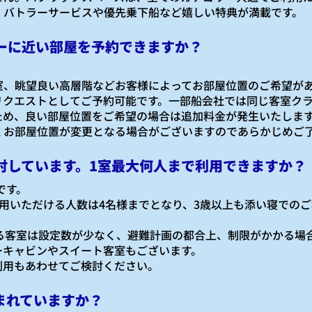
、バトラーサービスや優先乗下船など嬉しい特典が満載です。
ーに近い部屋を予約できますか？
室、眺望良い高層階などお客様によってお部屋位置のご希望が
リクエストとしてご予約可能です。一部船会社では同じ客室ク
ため、良い部屋位置をご希望の場合は追加料金が発生いたしま
くお部屋位置が変更となる場合がございますのであらかじめご
討しています。1室最大何人まで利用できますか？
です。
用いただける人数は4名様までとなり、3歳以上も添い寝でのご
る客室は設定数が少なく、避難計画の都合上、制限がかかる場
ーキャビンやスイート客室もございます。
利用もあわせてご検討ください。
まれていますか？