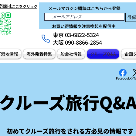
e登録は
ここをクリック
メールマガジン購読はこちらから登録
登
お買い得情報や注意喚起を配信中
東京 03-6822-5324
大阪 090-8866-2854
寄港地情報
海外発着特集
船会社情報
クルーズQ&A
企画
Facebook
X (Tw
​クルーズ旅行Q&
初めてクルーズ旅行をされる方必見の情報です