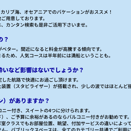
、カリブ海、オセアニアでのバケーションがおススメ！
数ご用意しております。
は、カンタン検索も是非ご活用下さいませ。
の？
がベター。間近になると料金が高騰する傾向です。
まるため、人気コースは半年前には満船ということも。
酔いなど影響はないでしょうか？
定した航路で快適にお過ごし頂けます。
止装置（スタビライザー）が搭載され、少しの波ではほとんど
ン）がありますか？
ルコニー付き、スイートの4つに分けられます。
ド）、ご予算に余裕があるのならバルコニー付きがお勧めです
客室クラスでもお部屋位置、眺望、付加サービスの違いによっ
せん。パブリックスペースは、全てのカテゴリー共通でご利用