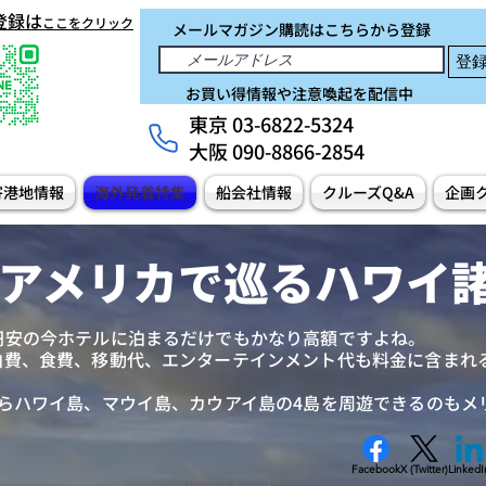
e登録は
ここをクリック
メールマガジン購読はこちらから登録
登
お買い得情報や注意喚起を配信中
東京 03-6822-5324
大阪 090-8866-2854
寄港地情報
海外発着特集
船会社情報
クルーズQ&A
企画
アメリカで巡るハワイ
円安の今ホテルに泊まるだけでもかなり高額ですよね。
泊費、食費、移動代、エンターテインメント代も料金に含まれ
からハワイ島、マウイ島、カウアイ島の4島を周遊できるのもメ
Facebook
X (Twitter)
LinkedI