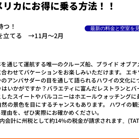
メリカにお得に乗る方法！！
待つ！
最新の料金と空室を
を立てる →11月～2月
年を通じて運航する唯一のクルーズ船、プライド オブア
に合わせてバケーションをお楽しみいただけます。 エキ
身のアンバサダーの目を通して語られるハワイの文化につ
りはいかがですか？バラエティに富んだレストランとバ
としたスイートやバルコニーはホエールウォッチングに
自然の景色を目にするチャンスもあります。 ハワイの観
る理由を、ぜひ実際にお確かめください。
船内会計に州税として約14%の税金が請求されます
。
(T