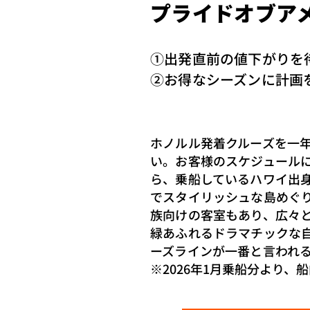
プライドオブア
①出発直前の値下がりを
​②お得なシーズンに計画
ホノルル発着クルーズを一
い。お客様のスケジュール
ら、乗船しているハワイ出
でスタイリッシュな島めぐ
族向けの客室もあり、広々
緑あふれるドラマチックな
ーズラインが一番と言われ
※2026年1月乗船分より、