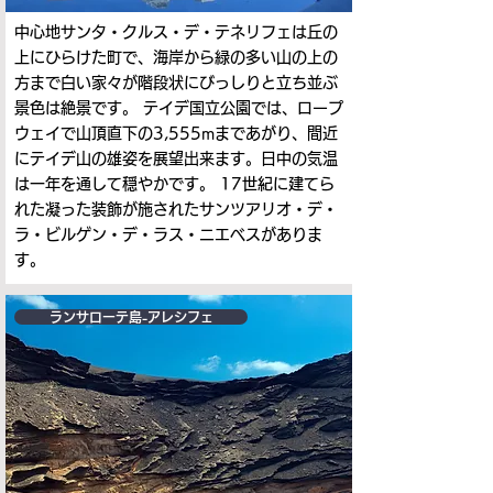
中心地サンタ・クルス・デ・テネリフェは丘の
上にひらけた町で、海岸から緑の多い山の上の
方まで白い家々が階段状にびっしりと立ち並ぶ
景色は絶景です。 テイデ国立公園では、ロープ
ウェイで山頂直下の3,555mまであがり、間近
にテイデ山の雄姿を展望出来ます。日中の気温
は一年を通して穏やかです。 17世紀に建てら
れた凝った装飾が施されたサンツアリオ・デ・
ラ・ビルゲン・デ・ラス・ニエベスがありま
す。
ランサローテ島-アレシフェ