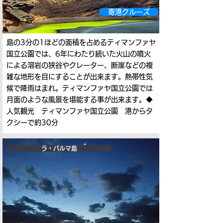
寄港クルーズ
島の3分の1ほどの面積を占めるティマンファヤ
国立公園では、6年にわたり続いた火山の噴火
による溶岩の狭谷やクレーター、断崖などの複
雑な地形を目にすることが出来ます。熱帯性気
候で降雨はまれ。ティマンファヤ国立公園では
月面のような風景を堪能する事が出来ます。◆
人気観光 ティマンファヤ国立公園 港からタ
クシーで約30分
ラ・パルマ島