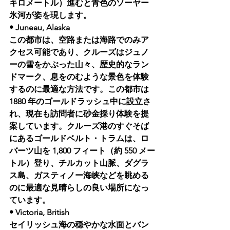
キロメートル）進むと青色のソーヤー
氷河が姿を現します。
• Juneau, Alaska 
この都市は、空路または海路でのみア
クセス可能であり、クルーズはジュノ
ーの雪をかぶった山々、歴史的なラン
ドマーク、息をのむような景色を体験
するのに最適な方法です。この都市は 
1880 年のゴールドラッシュ中に設立さ
れ、現在も訪問者に砂金採り体験を提
案しています。クルーズ港のすぐそば
にあるゴールドベルト・トラムは、ロ
バーツ山を 1,800 フィート（約 550 メー
トル）登り、チルカット山脈、ダグラ
ス島、ガスティノー海峡などを眺める
のに最適な見晴らしの良い場所になっ
ています。
• Victoria, British 
セイリッシュ海の穏やかな水面とバン