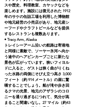
スや歴史、料理教室、カヤックなどを
楽しめます。施設には復元された 1912
年のサケの缶詰工場を利用した博物館
や地元経営の小売店があり、地元産シ
ーフードやクラフトビールなどを提供
するレストランも複数あります。
• Tracy Arm, Alaska 
トレイシーアーム沿いの航路は寄港地
と同様に素敵で、ソーヤー氷河へ向か
う途中のヘアピンカーブごとに新たな
景色が広がっています。狭いフィヨル
ドに入ると、ゲストは狭く曲がりくね
った水路の両側にそびえ立つ高さ 3,000 
フィート（約 914 メートル）の崖に驚
嘆することでしょう。船が滝や歩き回
るクマの光景、地元のアザラシのコロ
ニーを通り過ぎるにつれて、気分が高
まること間違いなし。27 マイル（約43 