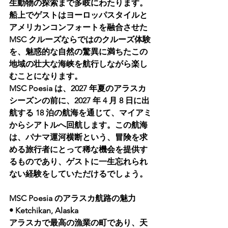
生動物の探索まで多岐にわたります。
船上でゲストはヨーロッパスタイルと
アメリカンコンフォートを融合させた 
MSC クルーズならではのクルーズ体験
を、魅惑的な自然の驚異に満ちたこの
地域の壮大な海峡を航行しながら楽し
むことになります。
MSC Poesia は、2027 年夏のアラスカ
シーズンの前に、2027 年 4 月 8 日に出
航する 18 泊の航海を通じて、マイアミ
からシアトルへ回航します。この航海
は、パナマ運河横断という、冒険を求
める旅行者にとって稀な機会を提供す
るものであり、ゲストに一生忘れられ
ない経験をしていただけるでしょう。
MSC Poesia のアラスカ航路の魅力
• Ketchikan, Alaska 
アラスカで最高の漁業の町であり、天