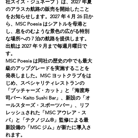
社スイス・ジュネーブ ）は、2027 年夏
のアラスカ航路の販売を開始したこと
をお知らせします。2027 年 4 月 26 日か
ら、MSC Poesia はシアトルを母港と
し、息をのむような景色の広がる特別
な場所への 7 泊の航路を提供します。
出航は 2027 年 9 月まで毎週月曜日で
す。
MSC Poesia は同社の歴史の中でも最大
級のアップグレードを実施することを
発表しました。MSC ヨットクラブをは
じめ、スペシャリティレストランの
「ブッチャーズ・カット」と「海渡寿
司バー- Kaito Sushi Bar」、新設の「オ
ールスターズ・スポーツバー」、リフ
レッシュされた「MSC アウレア・ス
パ」と「テクノジム®」監修による最
新設備の「MSC ジム」が新たに導入さ
れます。