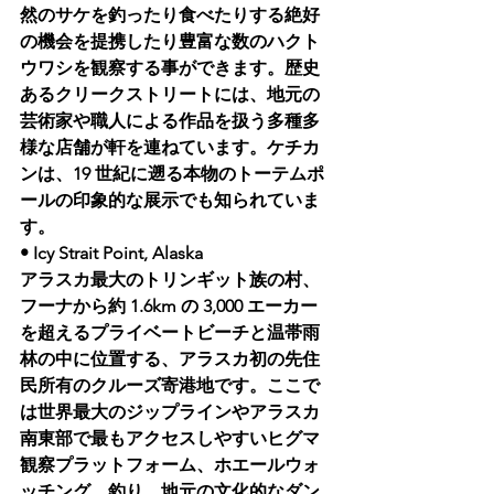
然のサケを釣ったり食べたりする絶好
の機会を提携したり豊富な数のハクト
ウワシを観察する事ができます。歴史
あるクリークストリートには、地元の
芸術家や職人による作品を扱う多種多
様な店舗が軒を連ねています。ケチカ
ンは、19 世紀に遡る本物のトーテムポ
ールの印象的な展示でも知られていま
す。
• Icy Strait Point, Alaska 
アラスカ最大のトリンギット族の村、
フーナから約 1.6km の 3,000 エーカー
を超えるプライベートビーチと温帯雨
林の中に位置する、アラスカ初の先住
民所有のクルーズ寄港地です。ここで
は世界最大のジップラインやアラスカ
南東部で最もアクセスしやすいヒグマ
観察プラットフォーム、ホエールウォ
ッチング、釣り、地元の文化的なダン