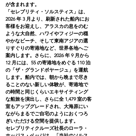
が含まれます。
「セレブリティ・ソルスティス」は、
2026 年 3 月より、刷新された船内にお
客様をお迎えし、アラスカの息をのむ
ような大自然、ハワイやフィジーの穏
やかなビーチ、そして東南アジアの選
りすぐりの寄港地など、世界各地へご
案内します。さらに、2026 年 9 月から 
12 月には、55 の寄港地をめぐる 110 泊
の「ザ・グランドボヤージュ」を運航
します。船内では、朝から晩まで尽き
ることのない新しい体験が、寄港地で
の時間と同じくらいエキサイティング
な船旅を演出し、さらに全 1,479 室の客
室もアップグレードされ、大海原にい
ながらまるでご自宅のようにおくつろ
ぎいただける空間を提供します。
セレブリティクルーズ社長のローラ・
ホッジス・ベッジは、「当社のソルス