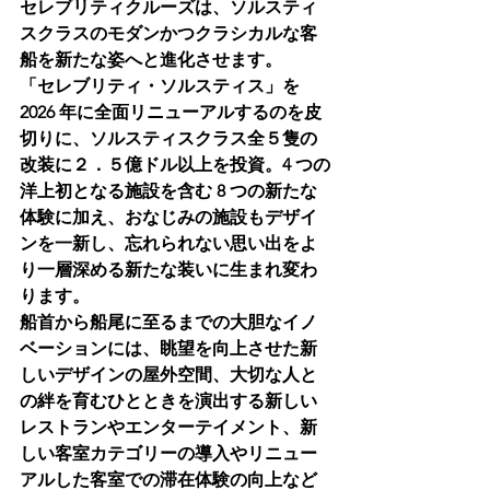
セレブリティクルーズは、ソルスティ
スクラスのモダンかつクラシカルな客
船を新たな姿へと進化させます。
「セレブリティ・ソルスティス」を 
2026 年に全面リニューアルするのを皮
切りに、ソルスティスクラス全５隻の
改装に２．５億ドル以上を投資。4 つの
洋上初となる施設を含む 8 つの新たな
体験に加え、おなじみの施設もデザイ
ンを一新し、忘れられない思い出をよ
り一層深める新たな装いに生まれ変わ
ります。
船首から船尾に至るまでの大胆なイノ
ベーションには、眺望を向上させた新
しいデザインの屋外空間、大切な人と
の絆を育むひとときを演出する新しい
レストランやエンターテイメント、新
しい客室カテゴリーの導入やリニュー
アルした客室での滞在体験の向上など